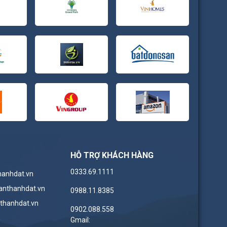
HỖ TRỢ KHÁCH HÀNG
0333.69.1111
hanhdat.vn
anthanhdat.vn
0988.11.8385
thanhdat.vn
0902.088.558
n
Gmail: