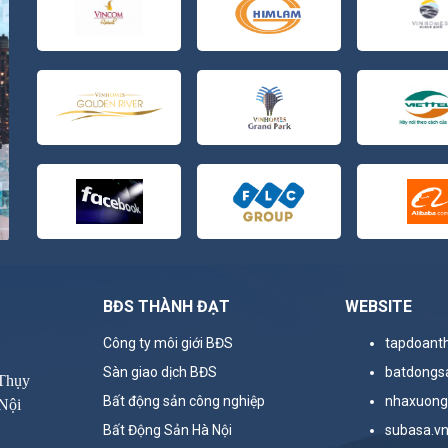
BĐS THÀNH ĐẠT
WEBSITE
Công ty môi giới BĐS
tapdoant
Sàn giao dịch BĐS
batdongs
 Thụy
Bất động sản công nghiệp
nhaxuong
Nội
Bất Động Sản Hà Nội
subasa.v