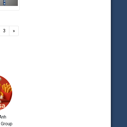
3
»
Anh
 Group