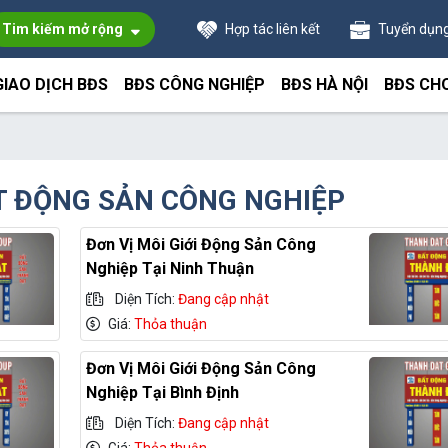
Tim kiếm mở rộng
Hợp tác liên kết
Tuyển dụn
GIAO DỊCH BĐS
BĐS CÔNG NGHIỆP
BĐS HÀ NỘI
BĐS CH
T ĐỘNG SẢN CÔNG NGHIỆP
Đơn Vị Môi Giới Động Sản Công
Nghiệp Tại Ninh Thuận
Diện Tích:
Đang cập nhật
Giá:
Thỏa thuận
Đơn Vị Môi Giới Động Sản Công
Nghiệp Tại Bình Định
Diện Tích:
Đang cập nhật