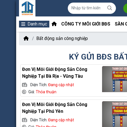
Danh mục
CÔNG TY MÔI GIỚI BĐS
SÀN 
Bất động sản công nghiệp
KÝ GỬI BĐS BẤ
Đơn Vị Môi Giới Động Sản Công
Nghiệp Tại Bà Rịa - Vũng Tàu
Diện Tích:
Đang cập nhật
Giá:
Thỏa thuận
Đơn Vị Môi Giới Động Sản Công
Nghiệp Tại Phú Yên
Diện Tích:
Đang cập nhật