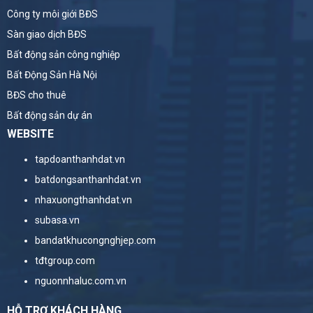
Công ty môi giới BĐS
Sàn giao dịch BĐS
Bất động sản công nghiệp
Bất Động Sản Hà Nội
BĐS cho thuê
Bất động sản dự án
WEBSITE
tapdoanthanhdat.vn
batdongsanthanhdat.vn
nhaxuongthanhdat.vn
subasa.vn
bandatkhucongnghjep.com
tđtgroup.com
nguonnhaluc.com.vn
HỖ TRỢ KHÁCH HÀNG