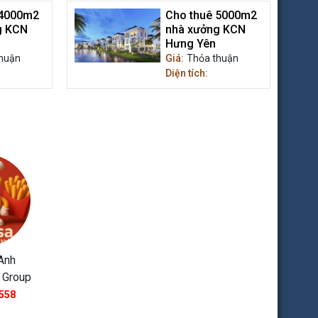
 4000m2
Cho thuê 5000m2
g KCN
nhà xưởng KCN
Hưng Yên
huận
Giá:
Thỏa thuận
Diện tích:
Anh
 Group
558