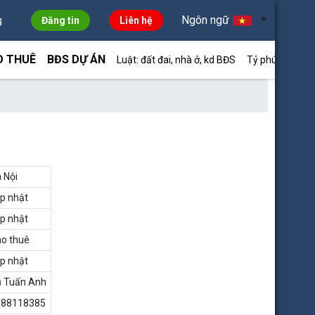
Ngôn ngữ
g
Đăng tin
Liên hệ
O THUÊ
BĐS DỰ ÁN
Luật: đất đai, nhà ở, kd BĐS
Tỷ phú môi giới
 Nội
p nhật
p nhật
o thuê
p nhật
 Tuấn Anh
988118385