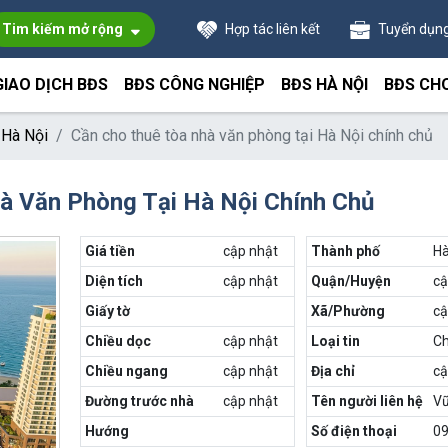
Tim kiếm mở rộng
Hợp tác liên kết
Tuyển dụn
GIAO DỊCH BĐS
BĐS CÔNG NGHIỆP
BĐS HÀ NỘI
BĐS CH
 Hà Nội
Cần cho thuê tòa nhà văn phòng tại Hà Nội chính chủ
à Văn Phòng Tại Hà Nội Chính Chủ
Giá tiền
cập nhật
Thành phố
Hà
Diện tích
cập nhật
Quận/Huyện
cậ
Giấy tờ
Xã/Phường
cậ
Chiều dọc
cập nhật
Loại tin
Ch
Chiều ngang
cập nhật
Địa chỉ
cậ
Đường trước nhà
cập nhật
Tên người liên hệ
Vũ
Hướng
Số điện thoại
0