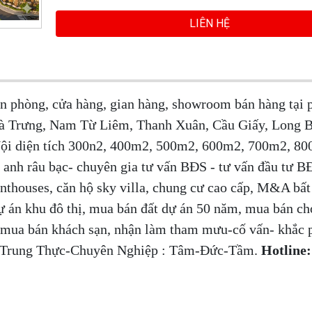
LIÊN HỆ
ăn phòng, cửa hàng, gian hàng, showroom bán hàng tại
à Trưng, Nam Từ Liêm, Thanh Xuân, Cầu Giấy, Long B
Nội diện tích 300n2, 400m2, 500m2, 600m2, 700m2, 80
nh râu bạc- chuyên gia tư vấn BĐS - tư vấn đầu tư B
penthouses, căn hộ sky villa, chung cư cao cấp, M&A bấ
 án khu đô thị, mua bán đất dự án 50 năm, mua bán ch
 mua bán khách sạn, nhận làm tham mưu-cố vấn- khắc 
n -Trung Thực-Chuyên Nghiệp : Tâm-Đức-Tầm.
Hotline: