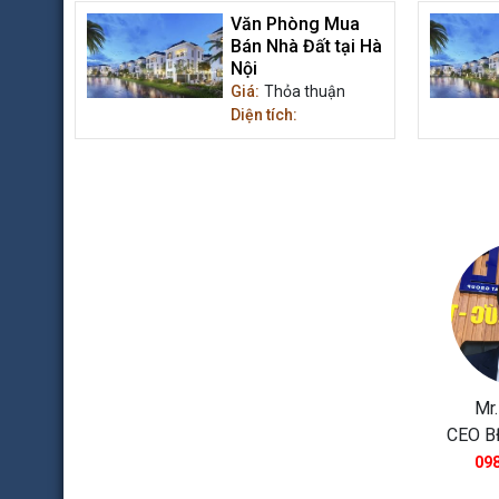
Văn Phòng Mua
Bán Nhà Đất tại Hà
Nội
Giá:
Thỏa thuận
Diện tích:
Mr.
CEO B
098