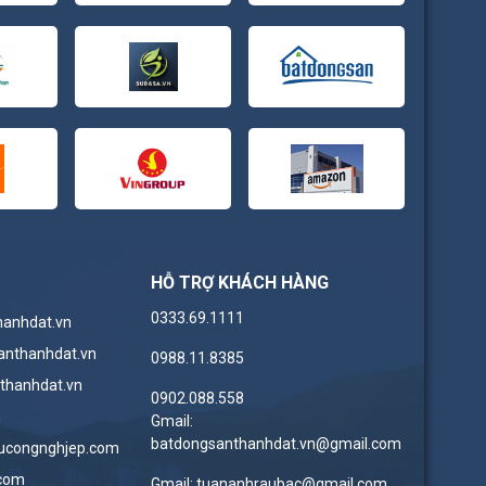
HỖ TRỢ KHÁCH HÀNG
0333.69.1111
hanhdat.vn
anthanhdat.vn
0988.11.8385
thanhdat.vn
0902.088.558
n
Gmail:
batdongsanthanhdat.vn@gmail.com
ucongnghjep.com
.com
Gmail: tuananhraubac@gmail.com