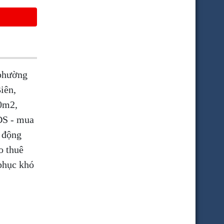
 phường
iên,
0m2,
ĐS - mua
t động
o thuê
phục khó