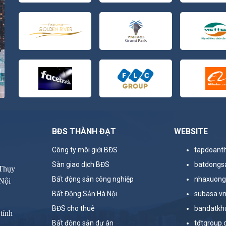
BĐS THÀNH ĐẠT
WEBSITE
Công ty môi giới BĐS
tapdoant
Sàn giao dịch BĐS
batdongs
 Thụy
Bất động sản công nghiệp
nhaxuong
Nội
Bất Động Sản Hà Nội
subasa.v
BĐS cho thuê
bandatkh
tỉnh
Bất động sản dự án
tđtgroup