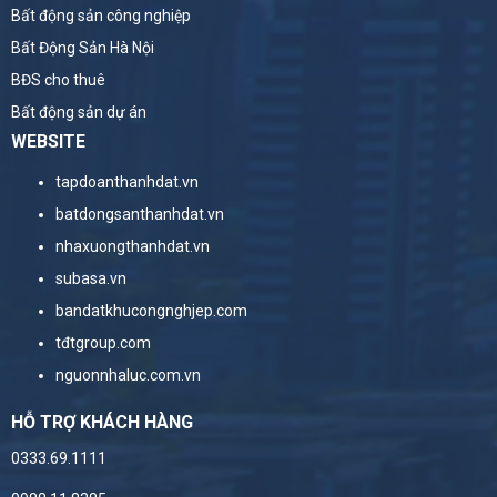
Bất động sản công nghiệp
Bất Động Sản Hà Nội
BĐS cho thuê
Bất động sản dự án
WEBSITE
tapdoanthanhdat.vn
batdongsanthanhdat.vn
nhaxuongthanhdat.vn
subasa.vn
bandatkhucongnghjep.com
tđtgroup.com
nguonnhaluc.com.vn
HỖ TRỢ KHÁCH HÀNG
0333.69.1111