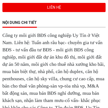
LIÊN HỆ
NỘI DUNG CHI TIẾT
Công ty môi giới BĐS công nghiệp Uy Tín ở Việt
Nam. Liên hệ: Tuấn anh râu bạc- chuyên gia tư vấn
BĐS - tư vấn đầu tư BĐS - môi giới BĐS công
nghiệp, môi giới đất dự án khu đô thị, môi giới đất
dự án 50 năm, môi giới cho thuê nhà xưởng kho bãi,
mua bán biệt thự, nhà phố, căn hộ duplex, căn hộ
penthouses, căn hộ sky villa, chung cư cao cấp, mua
bán cho thuê văn phòng-sàn vp-tòa nhà vp, M&A
bất động sản, mua bán BĐS nghỉ dưỡng, mua bán
khách sạn, nhận làm tham mưu-cố vấn- khắc phục
khó khăn cho các Công ty, Tập đoàn BĐS. Uy Tín -