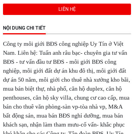
LIÊN HỆ
NỘI DUNG CHI TIẾT
Công ty môi giới BĐS công nghiệp Uy Tín ở Việt
Nam. Liên hệ: Tuấn anh râu bạc- chuyên gia tư vấn
BĐS - tư vấn đầu tư BĐS - môi giới BĐS công
nghiệp, môi giới đất dự án khu đô thị, môi giới đất
dự án 50 năm, môi giới cho thuê nhà xưởng kho bãi,
mua bán biệt thự, nhà phố, căn hộ duplex, căn hộ
penthouses, căn hộ sky villa, chung cư cao cấp, mua
bán cho thuê văn phòng-sàn vp-tòa nhà vp, M&A
bất động sản, mua bán BĐS nghỉ dưỡng, mua bán
khách sạn, nhận làm tham mưu-cố vấn- khắc phục
khó khăn cho các Công ty, Tập đoàn BĐS. Uy Tín -