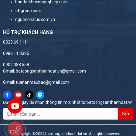
bandatkhucongnghjep.com
tđtgroup.com
nguonnhaluc.com.vn
HỖ TRỢ KHÁCH HÀNG
0333.69.1111
0988.11.8385
0902.088.558
Gmail: batdongsanthanhdat.vn@gmail.com
Gmail: tuananhraubac@gmail.com
Đăng ký ngay để nhận thông tin mới nhất từ batdongsanthanhdat.vn
Gửi
Copyright ©2024 batdongsanthanhdat.vn. All rights reserved.