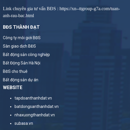
Link chuyên gia tư vấn BĐS :
https://xn--ttgroup-g7a.com/tuan-
anh-rau-bac.html
BĐS THÀNH ĐẠT
Công ty môi giới BĐS
Sàn giao dịch BĐS
Bất động sản công nghiệp
Bất Động Sản Hà Nội
BĐS cho thuê
Bất động sản dự án
WEBSITE
tapdoanthanhdat.vn
batdongsanthanhdat.vn
nhaxuongthanhdat.vn
subasa.vn