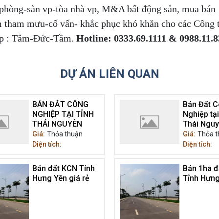
n phòng-sàn vp-tòa nhà vp, M&A bất động sản, mua bán
 tham mưu-cố vấn- khắc phục khó khăn cho các Công t
ệp : Tâm-Đức-Tầm.
Hotline: 0333.69.1111 & 0988.11.
DỰ ÁN LIÊN QUAN
BÁN ĐẤT CÔNG
Bán Đất 
NGHIỆP TẠI TỈNH
Nghiệp tại
THÁI NGUYÊN
Thái Ngu
Giá:
Thỏa thuận
Giá:
Thỏa t
Diện tích:
Diện tích:
Bán đất KCN Tỉnh
Bán 1ha đ
Hưng Yên giá rẻ
Tỉnh Hưng