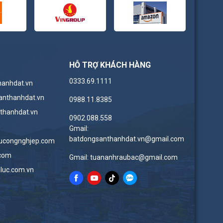
HỖ TRỢ KHÁCH HÀNG
0333.69.1111
hanhdat.vn
anthanhdat.vn
0988.11.8385
thanhdat.vn
0902.088.558
n
Gmail:
batdongsanthanhdat.vn@gmail.com
ucongnghjep.com
.com
Gmail: tuananhraubac@gmail.com
luc.com.vn