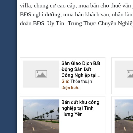
villa, chung cư cao cấp, mua bán cho thuê vă
BĐS nghỉ dưỡng, mua bán khách sạn, nhận làm
đoàn BĐS. Uy Tín -Trung Thực-Chuyên Nghi
Sàn Giao Dịch Bất
Động Sản Đất
Công Nghiệp tại
Hưng Yên
Giá:
Thỏa thuận
Diện tích:
Bán đất khu công
nghiệp tại Tỉnh
Hưng Yên