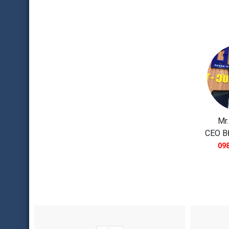
Mr.
CEO B
098