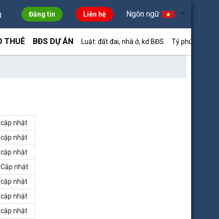
Ngôn ngữ
g
Đăng tin
Liên hệ
O THUÊ
BĐS DỰ ÁN
Luật: đất đai, nhà ở, kd BĐS
Tỷ phú môi giới
cập nhật
cập nhật
cập nhật
Cập nhật
cập nhật
cập nhật
cập nhật