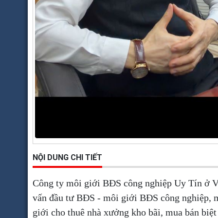
NỘI DUNG CHI TIẾT
Công ty môi giới BĐS công nghiệp Uy Tín ở Vi
vấn đầu tư BĐS - môi giới BĐS công nghiệp, mô
giới cho thuê nhà xưởng kho bãi, mua bán biệt 