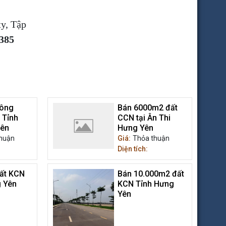
y, Tập
8385
Công
Bán 6000m2 đất
 Tỉnh
CCN tại Ân Thi
yên
Hưng Yên
huận
Giá:
Thỏa thuận
Diện tích:
ất KCN
Bán 10.000m2 đất
 Yên
KCN Tỉnh Hưng
Yên