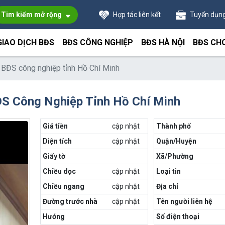
Tim kiếm mở rộng
Hợp tác liên kết
Tuyển dụn
GIAO DỊCH BĐS
BĐS CÔNG NGHIỆP
BĐS HÀ NỘI
BĐS CH
i BĐS công nghiệp tỉnh Hồ Chí Minh
ĐS Công Nghiệp Tỉnh Hồ Chí Minh
Giá tiền
cập nhật
Thành phố
Diện tích
cập nhật
Quận/Huyện
Giấy tờ
Xã/Phường
Chiều dọc
cập nhật
Loại tin
Chiều ngang
cập nhật
Địa chỉ
Đường trước nhà
cập nhật
Tên người liên hệ
Hướng
Số điện thoại