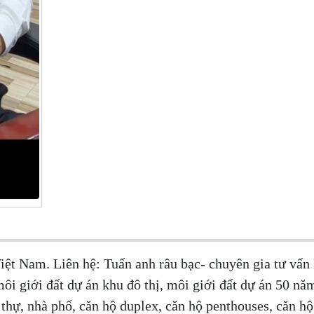
ệt Nam. Liên hệ: Tuấn anh râu bạc- chuyên gia tư vấn
i giới đất dự án khu đô thị, môi giới đất dự án 50 nă
thự, nhà phố, căn hộ duplex, căn hộ penthouses, căn hộ