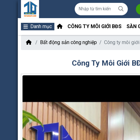
Danh mục
CÔNG TY MÔI GIỚI BĐS
SÀN 
Bất động sản công nghiệp
Công ty môi giớ
Công Ty Môi Giới B