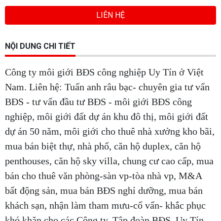
LIÊN HỆ
NỘI DUNG CHI TIẾT
Công ty môi giới BĐS công nghiệp Uy Tín ở Việt
Nam. Liên hệ: Tuấn anh râu bạc- chuyên gia tư vấn
BĐS - tư vấn đầu tư BĐS - môi giới BĐS công
nghiệp, môi giới đất dự án khu đô thị, môi giới đất
dự án 50 năm, môi giới cho thuê nhà xưởng kho bãi,
mua bán biệt thự, nhà phố, căn hộ duplex, căn hộ
penthouses, căn hộ sky villa, chung cư cao cấp, mua
bán cho thuê văn phòng-sàn vp-tòa nhà vp, M&A
bất động sản, mua bán BĐS nghỉ dưỡng, mua bán
khách sạn, nhận làm tham mưu-cố vấn- khắc phục
khó khăn cho các Công ty, Tập đoàn BĐS. Uy Tín -