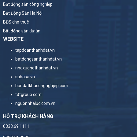
Bất động sản công nghiệp
Bất Động Sản Hà Nội
BĐS cho thuê
Bất động sản dự án
WEBSITE
tapdoanthanhdat.vn
batdongsanthanhdat.vn
nhaxuongthanhdat.vn
subasa.vn
bandatkhucongnghjep.com
tđtgroup.com
nguonnhaluc.com.vn
HỖ TRỢ KHÁCH HÀNG
0333.69.1111