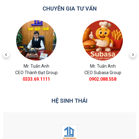
CHUYÊN GIA TƯ VẤN
nh
Mr. Tuấn Anh
Mr. Tuấn Anh
 Group
CEO Subasa Group
CEO BĐS Thành Đ
111
0902.088.558
0988.11.8385
HỆ SINH THÁI