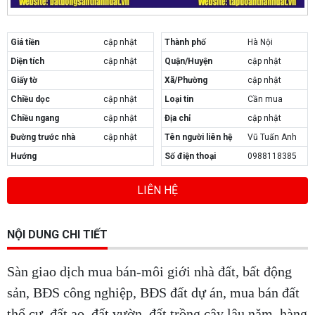
Giá tiền
cập nhật
Thành phố
Hà Nội
Diện tích
cập nhật
Quận/Huyện
cập nhật
Giấy tờ
Xã/Phường
cập nhật
Chiều dọc
cập nhật
Loại tin
Cần mua
Chiều ngang
cập nhật
Địa chỉ
cập nhật
Đường trước nhà
cập nhật
Tên người liên hệ
Vũ Tuấn Anh
Hướng
Số điện thoại
0988118385
LIÊN HỆ
NỘI DUNG CHI TIẾT
Sàn giao dịch mua bán-môi giới nhà đất, bất động
sản, BĐS công nghiệp, BĐS đất dự án, mua bán đất
thổ cư, đất ao, đất vườn, đất trồng cây lâu năm, hàng