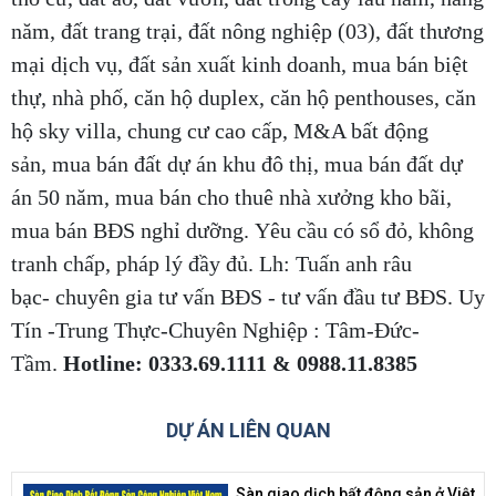
năm, đất trang trại, đất nông nghiệp (03), đất thương
mại dịch vụ, đất sản xuất kinh doanh, mua bán biệt
thự, nhà phố, căn hộ duplex, căn hộ penthouses, căn
hộ sky villa, chung cư cao cấp, M&A bất động
sản, mua bán đất dự án khu đô thị, mua bán đất dự
án 50 năm, mua bán cho thuê nhà xưởng kho bãi,
mua bán BĐS nghỉ dưỡng. Yêu cầu có sổ đỏ, không
tranh chấp, pháp lý đầy đủ. Lh: Tuấn anh râu
bạc- chuyên gia tư vấn BĐS - tư vấn đầu tư BĐS. Uy
Tín -Trung Thực-Chuyên Nghiệp : Tâm-Đức-
Tầm.
Hotline: 0333.69.1111 & 0988.11.8385
DỰ ÁN LIÊN QUAN
Sàn giao dịch bất động sản ở Việt