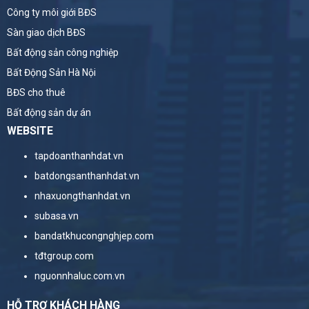
Công ty môi giới BĐS
Sàn giao dịch BĐS
Bất động sản công nghiệp
Bất Động Sản Hà Nội
BĐS cho thuê
Bất động sản dự án
WEBSITE
tapdoanthanhdat.vn
batdongsanthanhdat.vn
nhaxuongthanhdat.vn
subasa.vn
bandatkhucongnghjep.com
tđtgroup.com
nguonnhaluc.com.vn
HỖ TRỢ KHÁCH HÀNG