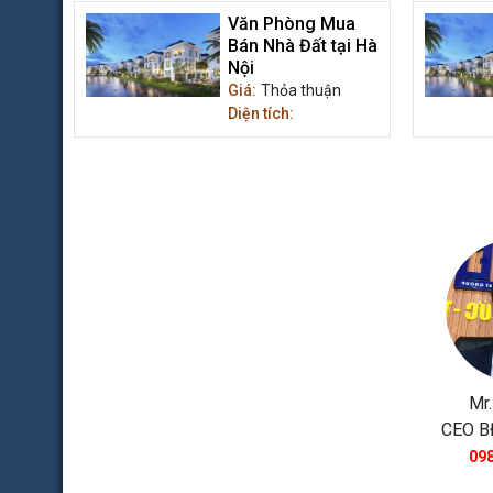
Văn Phòng Mua
Bán Nhà Đất tại Hà
Nội
Giá:
Thỏa thuận
Diện tích:
Mr.
CEO B
098