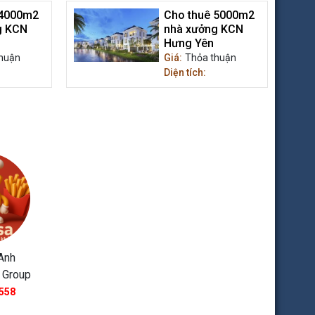
 4000m2
Cho thuê 5000m2
g KCN
nhà xưởng KCN
Hưng Yên
huận
Giá:
Thỏa thuận
Diện tích:
Anh
 Group
558