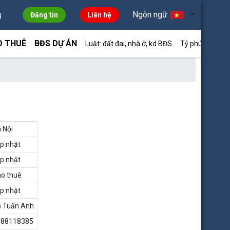
Ngôn ngữ
g
Đăng tin
Liên hệ
O THUÊ
BĐS DỰ ÁN
Luật: đất đai, nhà ở, kd BĐS
Tỷ phú môi giới
 Nội
p nhật
p nhật
o thuê
p nhật
 Tuấn Anh
988118385