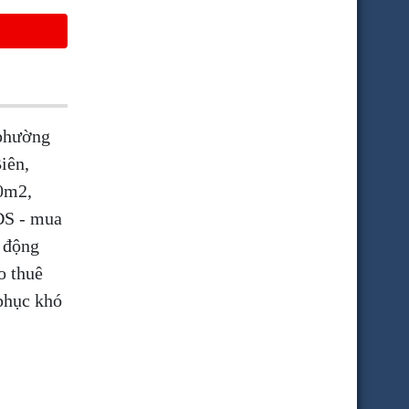
 phường
iên,
0m2,
ĐS - mua
t động
o thuê
phục khó