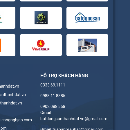
HỖ TRỢ KHÁCH HÀNG
0333.69.1111
hanhdat.vn
anthanhdat.vn
0988.11.8385
thanhdat.vn
0902.088.558
n
Gmail:
batdongsanthanhdat.vn@gmail.com
ucongnghjep.com
.com
Gmail: tuananhraubac@gmail.com