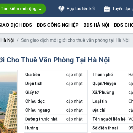
Tim kiếm mở rộng
Hợp tác liên kết
Tuyển dụn
GIAO DỊCH BĐS
BĐS CÔNG NGHIỆP
BĐS HÀ NỘI
BĐS CH
 Hà Nội
Sàn giao dịch môi giới cho thuê văn phòng tại Hà Nội
iới Cho Thuê Văn Phòng Tại Hà Nội
Giá tiền
cập nhật
Thành phố
Hà
Diện tích
cập nhật
Quận/Huyện
cậ
Giấy tờ
Xã/Phường
cậ
Chiều dọc
cập nhật
Loại tin
Ch
Chiều ngang
cập nhật
Địa chỉ
cậ
Đường trước nhà
cập nhật
Tên người liên hệ
Vũ
Hướng
Số điện thoại
0