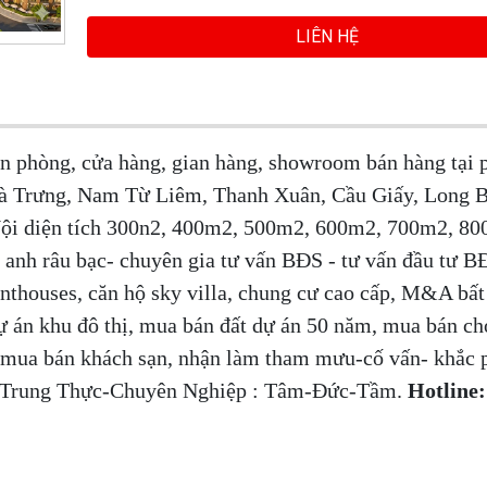
LIÊN HỆ
ăn phòng, cửa hàng, gian hàng, showroom bán hàng tại
à Trưng, Nam Từ Liêm, Thanh Xuân, Cầu Giấy, Long B
Nội diện tích 300n2, 400m2, 500m2, 600m2, 700m2, 80
nh râu bạc- chuyên gia tư vấn BĐS - tư vấn đầu tư B
penthouses, căn hộ sky villa, chung cư cao cấp, M&A bấ
 án khu đô thị, mua bán đất dự án 50 năm, mua bán ch
 mua bán khách sạn, nhận làm tham mưu-cố vấn- khắc 
n -Trung Thực-Chuyên Nghiệp : Tâm-Đức-Tầm.
Hotline: