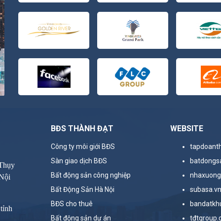
BĐS THÀNH ĐẠT
WEBSITE
Công ty môi giới BĐS
tapdoant
Sàn giao dịch BĐS
batdongs
 Thụy
Bất động sản công nghiệp
nhaxuong
Nội
Bất Động Sản Hà Nội
subasa.v
BĐS cho thuê
bandatkh
tỉnh
Bất động sản dự án
tđtgroup