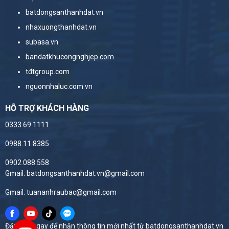
batdongsanthanhdat.vn
nhaxuongthanhdat.vn
subasa.vn
bandatkhucongnghjep.com
tđtgroup.com
nguonnhaluc.com.vn
HỖ TRỢ KHÁCH HÀNG
0333.69.1111
0988.11.8385
0902.088.558
Gmail: batdongsanthanhdat.vn@gmail.com
Gmail: tuananhraubac@gmail.com
Đăng ký ngay để nhận thông tin mới nhất từ batdongsanthanhdat.vn