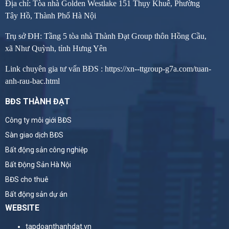
Địa chỉ: Tòa nhà Golden Westlake 151 Thụy Khuê, Phường
Tây Hồ, Thành Phố Hà Nội
Trụ sở ĐH: Tầng 5 tòa nhà Thành Đạt Group thôn Hồng Cầu,
xã Như Quỳnh, tỉnh Hưng Yên
Link chuyên gia tư vấn BĐS :
https://xn--ttgroup-g7a.com/tuan-
anh-rau-bac.html
BĐS THÀNH ĐẠT
Công ty môi giới BĐS
Sàn giao dịch BĐS
Bất động sản công nghiệp
Bất Động Sản Hà Nội
BĐS cho thuê
Bất động sản dự án
WEBSITE
tapdoanthanhdat.vn