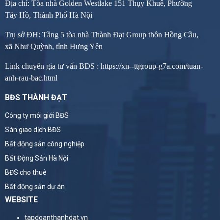
Địa chỉ: Tòa nhà Golden Westlake 151 Thụy Khuê, Phường
Tây Hồ, Thành Phố Hà Nội
Trụ sở ĐH: Tầng 5 tòa nhà Thành Đạt Group thôn Hồng Cầu,
xã Như Quỳnh, tỉnh Hưng Yên
Link chuyên gia tư vấn BĐS :
https://xn--ttgroup-g7a.com/tuan-
anh-rau-bac.html
BĐS THÀNH ĐẠT
Công ty môi giới BĐS
Sàn giao dịch BĐS
Bất động sản công nghiệp
Bất Động Sản Hà Nội
BĐS cho thuê
Bất động sản dự án
WEBSITE
tapdoanthanhdat.vn