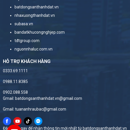
batdongsanthanhdat.vn
nhaxuongthanhdat.vn
subasa.vn
bandatkhucongnghjep.com
tđtgroup.com
nguonnhaluc.com.vn
HỖ TRỢ KHÁCH HÀNG
0333.69.1111
0988.11.8385
0902.088.558
Gmail: batdongsanthanhdat.vn@gmail.com
Gmail: tuananhraubac@gmail.com
Đăng ký ngay để nhận thông tin mới nhất từ batdongsanthanhdat.vn