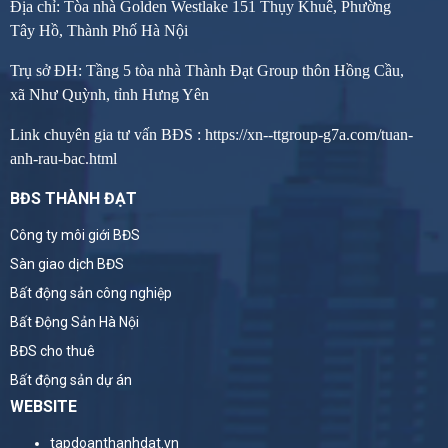
Địa chỉ: Tòa nhà Golden Westlake 151 Thụy Khuê, Phường
Tây Hồ, Thành Phố Hà Nội
Trụ sở ĐH: Tầng 5 tòa nhà Thành Đạt Group thôn Hồng Cầu,
xã Như Quỳnh, tỉnh Hưng Yên
Link chuyên gia tư vấn BĐS :
https://xn--ttgroup-g7a.com/tuan-
anh-rau-bac.html
BĐS THÀNH ĐẠT
Công ty môi giới BĐS
Sàn giao dịch BĐS
Bất động sản công nghiệp
Bất Động Sản Hà Nội
BĐS cho thuê
Bất động sản dự án
WEBSITE
tapdoanthanhdat.vn