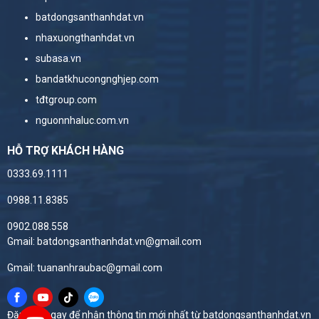
batdongsanthanhdat.vn
nhaxuongthanhdat.vn
subasa.vn
bandatkhucongnghjep.com
tđtgroup.com
nguonnhaluc.com.vn
HỖ TRỢ KHÁCH HÀNG
0333.69.1111
0988.11.8385
0902.088.558
Gmail: batdongsanthanhdat.vn@gmail.com
Gmail: tuananhraubac@gmail.com
Đăng ký ngay để nhận thông tin mới nhất từ batdongsanthanhdat.vn