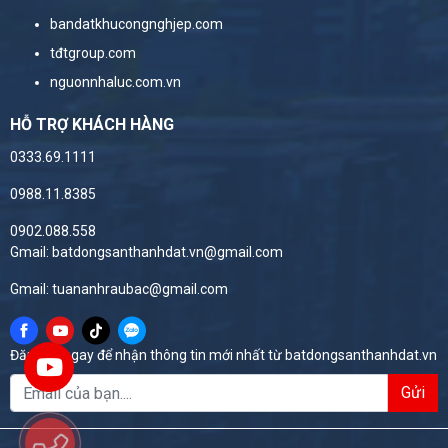
bandatkhucongnghjep.com
tđtgroup.com
nguonnhaluc.com.vn
HỖ TRỢ KHÁCH HÀNG
0333.69.1111
0988.11.8385
0902.088.558
Gmail: batdongsanthanhdat.vn@gmail.com
Gmail: tuananhraubac@gmail.com
Đăng ký ngay để nhận thông tin mới nhất từ batdongsanthanhdat.vn
Gửi