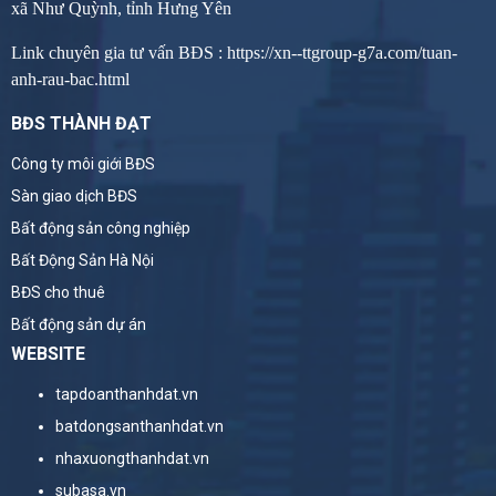
xã Như Quỳnh, tỉnh Hưng Yên
Link chuyên gia tư vấn BĐS :
https://xn--ttgroup-g7a.com/tuan-
anh-rau-bac.html
BĐS THÀNH ĐẠT
Công ty môi giới BĐS
Sàn giao dịch BĐS
Bất động sản công nghiệp
Bất Động Sản Hà Nội
BĐS cho thuê
Bất động sản dự án
WEBSITE
tapdoanthanhdat.vn
batdongsanthanhdat.vn
nhaxuongthanhdat.vn
subasa.vn