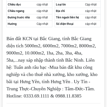
Chiều dọc
cập nhật
Loại tin
Cập nhật
Chiều ngang
cập nhật
Địa chỉ
cập nhật
Đường trước nhà
cập nhật
Tên người liên hệ
cập nhật
Hướng
Cập nhật
Số điện thoại
cập nhật
Bán đất KCN tại Bắc Giang, tỉnh Bắc Giang
diện tích 5000m2, 6000m2, 7000m2, 8000m2,
9000m2, 10.000m2, 1ha, 2ha, 3ha, 4ha,
5ha,...nay sáp nhập thành tỉnh Bắc Ninh. Liên
hệ: Tuấn anh râu bạc -Mua bán đất khu công
nghiệp và cho thuê nhà xưởng, kho xưởng, kho
bãi tại Hưng Yên, tỉnh Hưng Yên . Uy Tín -
Trung Thực-Chuyên Nghiệp : Tâm-Đức-Tầm.
Hotline: 0333.69.1111 & 0988.11.8385