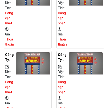
Giới
Giới
Diện
Diện
BĐS
BĐS
Tích:
Tích:
Đất
Đất
Đang
Đang
Dự
Dự
cập
cập
Án
Án
nhật
nhật
Tại
Tại
Ninh
Phú
Giá:
Giá:
Thuậ
Yên
Thỏa
Thỏa
N
thuận
thuận
Công
Công
Ty
Ty
Môi
Môi
Giới
Giới
Diện
Diện
BĐS
BĐS
Tích:
Tích:
Đất
Đất
Đang
Đang
Dự
Dự
cập
cập
Án
Án
nhật
nhật
Tại
Tại
Bình
Trà
Giá:
Giá:
Định
Vinh