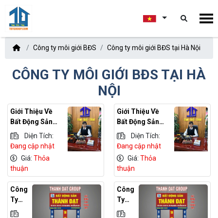
Công ty môi giới BĐS
Công ty môi giới BĐS tại Hà Nội
CÔNG TY MÔI GIỚI BĐS TẠI HÀ
NỘI
Giới Thiệu Về
Giới Thiệu Về
Bất Động Sản
Bất Động Sản
Thành Đạt
Thành Đạt
Diện Tích:
Diện Tích:
Đang cập nhật
Đang cập nhật
Giá:
Thỏa
Giá:
Thỏa
thuận
thuận
Công
Công
Ty
Ty
Môi
Môi