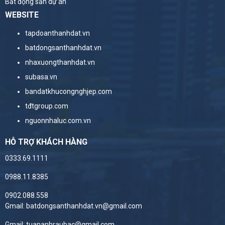
Bất động sản dự án
WEBSITE
tapdoanthanhdat.vn
batdongsanthanhdat.vn
nhaxuongthanhdat.vn
subasa.vn
bandatkhucongnghjep.com
tđtgroup.com
nguonnhaluc.com.vn
HỖ TRỢ KHÁCH HÀNG
0333.69.1111
0988.11.8385
0902.088.558
Gmail: batdongsanthanhdat.vn@gmail.com
Gmail: tuananhraubac@gmail.com