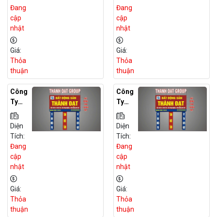
Đất
Đất
Đang
Đang
Dự
Dự
cập
cập
Án
Án
nhật
nhật
Tại
Tại
Tiền
Long
Giá:
Giá:
Gian
An
Thỏa
Thỏa
G
thuận
thuận
Công
Công
Ty
Ty
Môi
Môi
Giới
Giới
Diện
Diện
BĐS
BĐS
Tích:
Tích:
Đất
Đất
Đang
Đang
Dự
Dự
cập
cập
Án
Án
nhật
nhật
Tại
Tại
Bình
Bình
Giá:
Giá:
Thuậ
Dươn
Thỏa
Thỏa
N
G
thuận
thuận