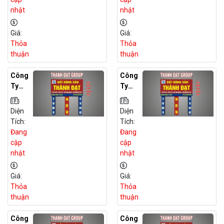
Án
Án
nhật
nhật
Tại
Tại
Hòa
Vĩnh
Giá:
Giá:
Bình
Phúc
Thỏa
Thỏa
thuận
thuận
Công
Công
Ty
Ty
Môi
Môi
Giới
Giới
Diện
Diện
BĐS
BĐS
Tích:
Tích:
Đất
Đất
Đang
Đang
Dự
Dự
cập
cập
Án
Án
nhật
nhật
Tại
Tại
Nam
Hà
Giá:
Giá:
Định
Nam
Thỏa
Thỏa
thuận
thuận
Công
Công