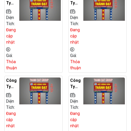
Ty
Ty
Môi
Môi
Giới
Giới
Diện
Diện
BĐS
BĐS
Tích:
Tích:
Đất
Đất
Đang
Đang
Dự
Dự
cập
cập
Án
Án
nhật
nhật
Tại
Tại
Thái
Hải
Giá:
Giá:
Bình
Dươn
Thỏa
Thỏa
G
thuận
thuận
Công
Công
Ty
Ty
Môi
Môi
Giới
Giới
Diện
Diện
BĐS
BĐS
Tích:
Tích:
Đất
Đất
Đang
Đang
Dự
Dự
cập
cập
Án
Án
nhật
nhật
Tại
Tại