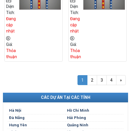
Giới
Giới
Diện
Diện
BĐS
BĐS
Tích:
Tích:
Đất
Đất
Đang
Đang
Dự
Dự
cập
cập
Án
Án
nhật
nhật
Tại
Tại
Hà
Đồng
Giá:
Giá:
Nội
Nai
Thỏa
Thỏa
thuận
thuận
1
2
3
4
»
CÁC DỰ ÁN TẠI CÁC TỈNH
Hà Nội
Hồ Chí Minh
Đà Nẵng
Hải Phòng
Hưng Yên
Quảng Ninh