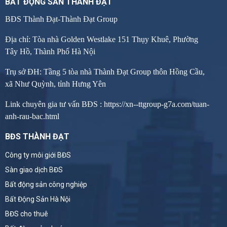
BẤT ĐỘNG SẢN THÀNH ĐẠT
BĐS Thành Đạt-Thành Đạt Group
Địa chỉ: Tòa nhà Golden Westlake 151 Thụy Khuê, Phường
Tây Hồ, Thành Phố Hà Nội
Trụ sở ĐH: Tầng 5 tòa nhà Thành Đạt Group thôn Hồng Cầu,
xã Như Quỳnh, tỉnh Hưng Yên
Link chuyên gia tư vấn BĐS :
https://xn--ttgroup-g7a.com/tuan-
anh-rau-bac.html
BĐS THÀNH ĐẠT
Công ty môi giới BĐS
Sàn giao dịch BĐS
Bất động sản công nghiệp
Bất Động Sản Hà Nội
BĐS cho thuê