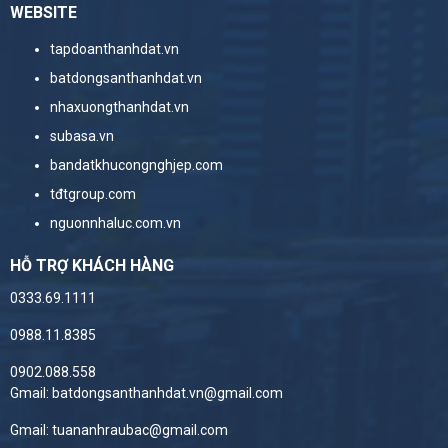
WEBSITE
tapdoanthanhdat.vn
batdongsanthanhdat.vn
nhaxuongthanhdat.vn
subasa.vn
bandatkhucongnghjep.com
tđtgroup.com
nguonnhaluc.com.vn
HỖ TRỢ KHÁCH HÀNG
0333.69.1111
0988.11.8385
0902.088.558
Gmail: batdongsanthanhdat.vn@gmail.com
Gmail: tuananhraubac@gmail.com