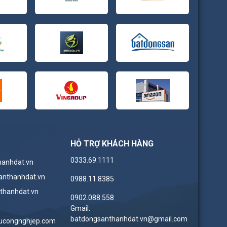
HỖ TRỢ KHÁCH HÀNG
0333.69.1111
hanhdat.vn
anthanhdat.vn
0988.11.8385
thanhdat.vn
0902.088.558
n
Gmail:
batdongsanthanhdat.vn@gmail.com
ucongnghjep.com