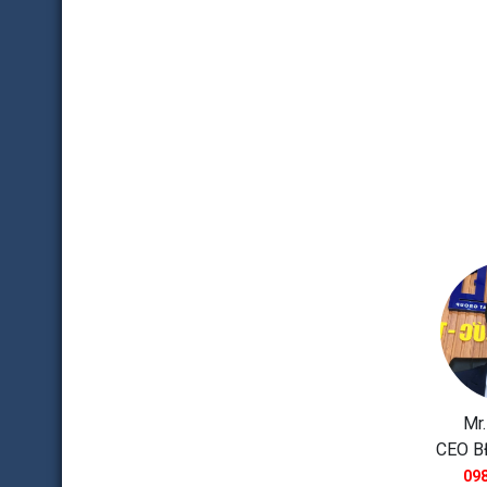
Mr.
CEO B
098