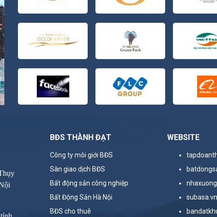
BĐS THÀNH ĐẠT
WEBSITE
Công ty môi giới BĐS
tapdoant
Sàn giao dịch BĐS
batdongs
 Thụy
Bất động sản công nghiệp
nhaxuong
Nội
Bất Động Sản Hà Nội
subasa.v
BĐS cho thuê
bandatkh
tỉnh