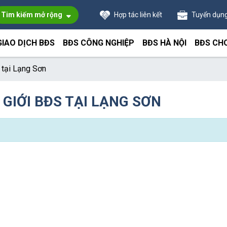
Tim kiếm mở rộng
Hợp tác liên kết
Tuyển dụn
GIAO DỊCH BĐS
BĐS CÔNG NGHIỆP
BĐS HÀ NỘI
BĐS CH
 tại Lạng Sơn
 GIỚI BĐS TẠI LẠNG SƠN