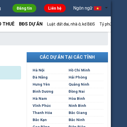
Ngôn ngữ
g
Đăng tin
Liên hệ
O THUÊ
BĐS DỰ ÁN
Luật: đất đai, nhà ở, kd BĐS
Tỷ phú môi giới
CÁC DỰ ÁN TẠI CÁC TỈNH
Hà Nội
Hồ Chí Minh
Đà Nẵng
Hải Phòng
Hưng Yên
Quảng Ninh
Bình Dương
Đồng Nai
Hà Nam
Hòa Bình
Vĩnh Phúc
Ninh Bình
Thanh Hóa
Bắc Giang
Bắc Kạn
Bắc Ninh
Cao Bằng
Điện Biên