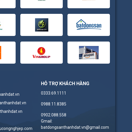
HỖ TRỢ KHÁCH HÀNG
0333.69.1111
hanhdat.vn
anthanhdat.vn
0988.11.8385
thanhdat.vn
0902.088.558
n
Gmail:
batdongsanthanhdat.vn@gmail.com
ucongnghjep.com