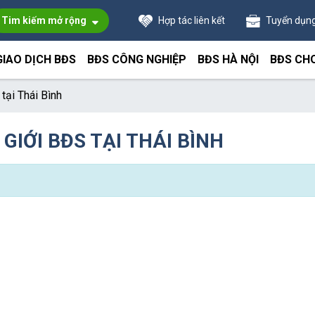
Tim kiếm mở rộng
Hợp tác liên kết
Tuyển dụn
GIAO DỊCH BĐS
BĐS CÔNG NGHIỆP
BĐS HÀ NỘI
BĐS CH
tại Thái Bình
GIỚI BĐS TẠI THÁI BÌNH