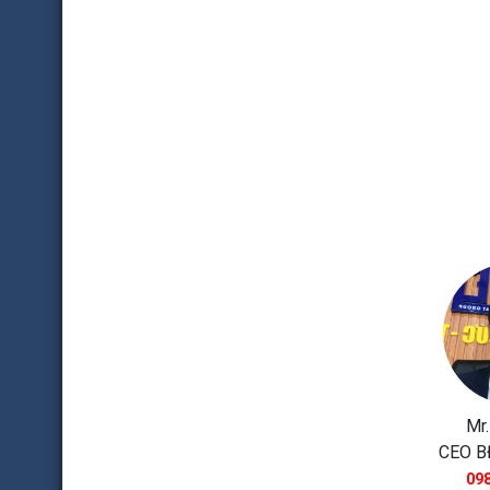
Mr.
CEO B
098