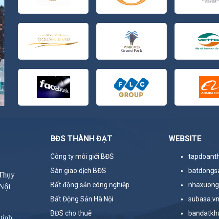
BĐS THÀNH ĐẠT
WEBSITE
Công ty môi giới BĐS
tapdoant
Sàn giao dịch BĐS
batdongs
 Thụy
Bất động sản công nghiệp
nhaxuong
Nội
Bất Động Sản Hà Nội
subasa.v
BĐS cho thuê
bandatkh
tỉnh