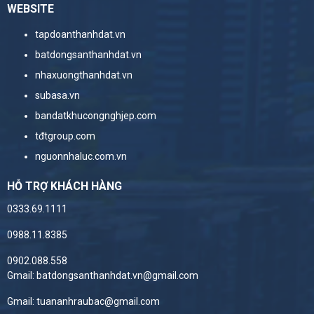
WEBSITE
tapdoanthanhdat.vn
batdongsanthanhdat.vn
nhaxuongthanhdat.vn
subasa.vn
bandatkhucongnghjep.com
tđtgroup.com
nguonnhaluc.com.vn
HỖ TRỢ KHÁCH HÀNG
0333.69.1111
0988.11.8385
0902.088.558
Gmail: batdongsanthanhdat.vn@gmail.com
Gmail: tuananhraubac@gmail.com