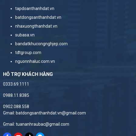
tapdoanthanhdat.vn
batdongsanthanhdat.vn
nhaxuongthanhdat.vn
subasa.vn
bandatkhucongnghjep.com
tđtgroup.com
nguonnhaluc.com.vn
HỖ TRỢ KHÁCH HÀNG
0333.69.1111
0988.11.8385
0902.088.558
Gmail: batdongsanthanhdat.vn@gmail.com
Gmail: tuananhraubac@gmail.com