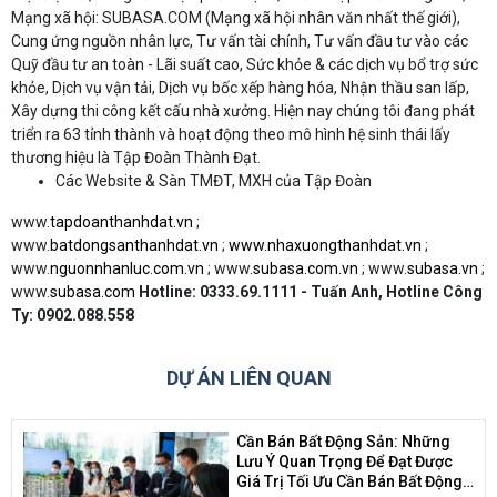
Mạng xã hội: SUBASA.COM (Mạng xã hội nhân văn nhất thế giới),
Cung ứng nguồn nhân lực, Tư vấn tài chính, Tư vấn đầu tư vào các
Quỹ đầu tư an toàn - Lãi suất cao, Sức khỏe & các dịch vụ bổ trợ sức
khỏe, Dịch vụ vận tải, Dịch vụ bốc xếp hàng hóa, Nhận thầu san lấp,
Xây dựng thi công kết cấu nhà xưởng. Hiện nay chúng tôi đang phát
triển ra 63 tỉnh thành và hoạt động theo mô hình hệ sinh thái lấy
thương hiệu là Tập Đoàn Thành Đạt.
Các Website & Sàn TMĐT, MXH của Tập Đoàn
www.
tapdoanthanhdat.vn
;
www.
batdongsanthanhdat.vn
;
www.nhaxuongthanhdat.vn
;
www.
nguonnhanluc.com.vn
; www.
subasa.com.vn
; www.
subasa.vn
;
www.
subasa.com
Hotline: 0333.69.1111 - Tuấn Anh, Hotline Công
Ty:
0902.088.558
DỰ ÁN LIÊN QUAN
Cần Bán Bất Động Sản: Những
Lưu Ý Quan Trọng Để Đạt Được
Giá Trị Tối Ưu Cần Bán Bất Động