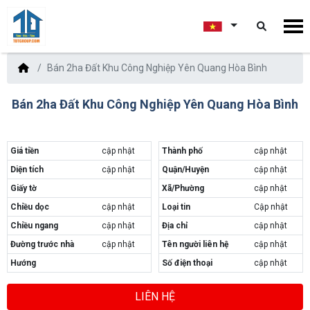
Bán 2ha Đất Khu Công Nghiệp Yên Quang Hòa Bình
Bán 2ha Đất Khu Công Nghiệp Yên Quang Hòa Bình
Giá tiền
cập nhật
Thành phố
cập nhật
Diện tích
cập nhật
Quận/Huyện
cập nhật
Giấy tờ
Xã/Phường
cập nhật
Chiều dọc
cập nhật
Loại tin
Cập nhật
Chiều ngang
cập nhật
Địa chỉ
cập nhật
Đường trước nhà
cập nhật
Tên người liên hệ
cập nhật
Hướng
Số điện thoại
cập nhật
LIÊN HỆ