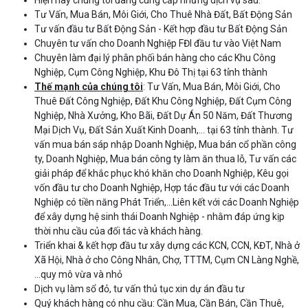
Hiện nay chúng tôi đang cung cấp những dịch vụ sau:
Tư Vấn, Mua Bán, Môi Giới, Cho Thuê Nhà Đất, Bất Động Sản
Tư vấn đầu tư Bất Động Sản - Kết hợp đầu tư Bất Động Sản
Chuyên tư vấn cho Doanh Nghiệp FĐI đầu tư vào Việt Nam
Chuyên làm đại lý phân phối bán hàng cho các Khu Công
Nghiệp, Cụm Công Nghiệp, Khu Đô Thị tại 63 tỉnh thành
Thế mạnh của chúng tôi
: Tư Vấn, Mua Bán, Môi Giới, Cho
Thuê Đất Công Nghiệp, Đất Khu Công Nghiệp, Đất Cụm Công
Nghiệp, Nhà Xưởng, Kho Bãi, Đất Dự Án 50 Năm, Đất Thương
Mại Dịch Vụ, Đất Sản Xuất Kinh Doanh,… tại 63 tỉnh thành. Tư
vấn mua bán sáp nhập Doanh Nghiệp, Mua bán cổ phần công
ty, Doanh Nghiệp, Mua bán công ty làm ăn thua lỗ, Tư vấn các
giải pháp để khắc phục khó khăn cho Doanh Nghiệp, Kêu gọi
vốn đầu tư cho Doanh Nghiệp, Hợp tác đầu tư với các Doanh
Nghiệp có tiền năng Phát Triển,…Liên kết với các Doanh Nghiệp
để xây dựng hệ sinh thái Doanh Nghiệp - nhằm đáp ứng kịp
thời nhu cầu của đối tác và khách hàng.
Triển khai & kết hợp đầu tư xây dựng các KCN, CCN, KĐT, Nhà ở
Xã Hội, Nhà ở cho Công Nhân, Chợ, TTTM, Cụm CN Làng Nghề,
…quy mô vừa và nhỏ
Dịch vụ làm sổ đỏ, tư vấn thủ tục xin dự án đầu tư
Quý khách hàng có nhu cầu: Cần Mua, Cần Bán, Cần Thuê,