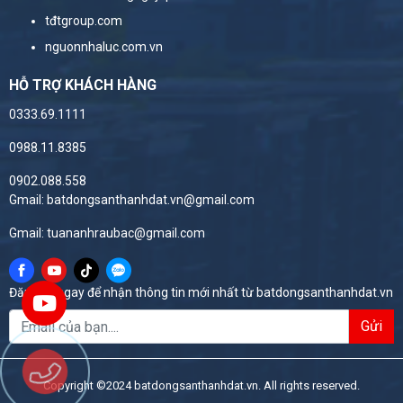
tđtgroup.com
nguonnhaluc.com.vn
HỖ TRỢ KHÁCH HÀNG
0333.69.1111
0988.11.8385
0902.088.558
Gmail: batdongsanthanhdat.vn@gmail.com
Gmail: tuananhraubac@gmail.com
Đăng ký ngay để nhận thông tin mới nhất từ batdongsanthanhdat.vn
Gửi
Copyright ©2024 batdongsanthanhdat.vn. All rights reserved.