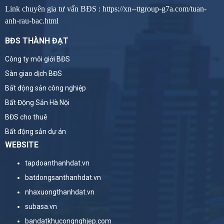
Link chuyên gia tư vấn BĐS :
https://xn--ttgroup-g7a.com/tuan-
anh-rau-bac.html
BĐS THÀNH ĐẠT
Công ty môi giới BĐS
Sàn giao dịch BĐS
Bất động sản công nghiệp
Bất Động Sản Hà Nội
BĐS cho thuê
Bất động sản dự án
WEBSITE
tapdoanthanhdat.vn
batdongsanthanhdat.vn
nhaxuongthanhdat.vn
subasa.vn
bandatkhucongnghjep.com