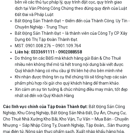
bên về các thủ tục pháp lý, quy trình đặt cọc, quy trình giao
dịch tại Văn Phòng Công Chứng theo đúng quy định của Luật
Đất Đai và Pháp Luật
Bất Động Sản Thành Đạt – Điểm đến của Thành Công. Uy Tín -
Chuyên Nghiệp - Trung Thực
Bất Động Sản Thành Đạt – là thành viên của Công Ty CP Xây
Dựng Đô Thị Tập Đoàn Thành Đạt.
MST: 0901.008.276 – 0901.109.764
Liên hệ: 0333691111 -
0902088558
Do thông tin các BĐS mà khách hàng gửi Bán & Cho Thuê
nhiều nên không thể mô tả hết trong nội dung bài viết được.
Quý khách hàng có nhu cầu gì thì liên hệ cho bên mình nhé
Khi nhận được thông tin cụ thể chúng tôi sẽ tổng hợp các sản
phẩm phù hợp rồi gửi cho quý khách hàng để tham khảo.
Xin cảm ơn sự tin tưởng & chúc những điều may mắn, tốt đẹp
nhất sẽ đến với Quý Khách Hàng
Các lĩnh vực chính của Tập Đoàn Thành Đạt:
Bất Động Sản Công
Nghiệp, Khu Công Nghiệp, Bất Động Sản Nhà Đất, Dự Án, Chung Cư,
Cho Thuê Nhà Xưởng Kho Bãi, Kho Vận, Tư Vấn – Mua Bán - Chuyển
Nhượng – Sáp Nhập Công Ty, Doanh Nghiệp, Tập Đoàn,…Sàn thương
mại điện tử, Nông sản thực phẩm sạch, Xuất nhập khẩu hàng hóa,