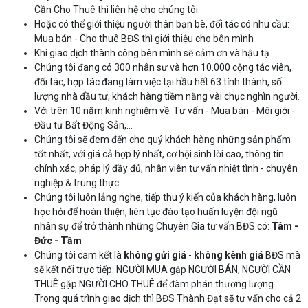
Cần Cho Thuê thì liên hệ cho chúng tôi
Hoặc có thể giới thiệu người thân bạn bè, đối tác có nhu cầu:
Mua bán - Cho thuê BĐS thì giới thiệu cho bên mình
Khi giao dịch thành công bên mình sẽ cảm ơn và hậu tạ
Chúng tôi đang có 300 nhân sự và hơn 10.000 cộng tác viên,
đối tác, hợp tác đang làm việc tại hầu hết 63 tỉnh thành, số
lượng nhà đầu tư, khách hàng tiềm năng vài chục nghìn người.
Với trên 10 năm kinh nghiệm về: Tư vấn - Mua bán - Môi giới -
Đầu tư Bất Động Sản,…
Chúng tôi sẽ đem đến cho quý khách hàng những sản phẩm
tốt nhất, với giá cả hợp lý nhất, cơ hội sinh lời cao, thông tin
chính xác, pháp lý đầy đủ, nhân viên tư vấn nhiệt tình - chuyên
nghiệp & trung thực
Chúng tôi luôn lắng nghe, tiếp thu ý kiến của khách hàng, luôn
học hỏi để hoàn thiện, liên tục đào tạo huấn luyện đội ngũ
nhân sự để trở thành những Chuyên Gia tư vấn BĐS có:
Tâm -
Đức - Tầm
Chúng tôi cam kết là
không gửi giá
-
không kênh giá
BĐS mà
sẽ kết nối trực tiếp: NGƯỜI MUA gặp NGƯỜI BÁN, NGƯỜI CẦN
THUÊ gặp NGƯỜI CHO THUÊ để đàm phán thương lượng.
Trong quá trình giao dịch thì BĐS Thành Đạt sẽ tư vấn cho cả 2