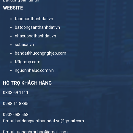
Bất động sản dự án
WEBSITE
tapdoanthanhdat.vn
batdongsanthanhdat.vn
nhaxuongthanhdat.vn
subasa.vn
bandatkhucongnghjep.com
tđtgroup.com
nguonnhaluc.com.vn
HỖ TRỢ KHÁCH HÀNG
0333.69.1111
0988.11.8385
0902.088.558
Gmail: batdongsanthanhdat.vn@gmail.com
Gmail: tuananhraubac@gmail.com