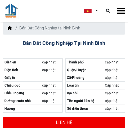
Bán Đất Công Nghiệp tại Ninh Bình
Bán Đất Công Nghiệp Tại Ninh Bình
Giá tiền
cập nhật
Thành phố
cập nhật
Diện tích
cập nhật
Quận/Huyện
cập nhật
Giấy tờ
Xã/Phường
cập nhật
Chiều dọc
cập nhật
Loại tin
Cập nhật
Chiều ngang
cập nhật
Địa chỉ
cập nhật
Đường trước nhà
cập nhật
Tên người liên hệ
cập nhật
Hướng
Số điện thoại
cập nhật
LIÊN HỆ