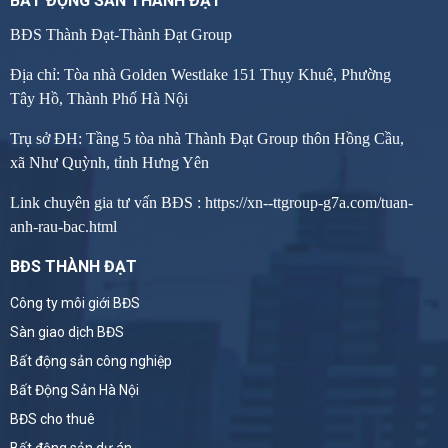
BẤT ĐỘNG SẢN THÀNH ĐẠT
BĐS Thành Đạt-Thành Đạt Group
Địa chỉ: Tòa nhà Golden Westlake 151 Thụy Khuê, Phường
Tây Hồ, Thành Phố Hà Nội
Trụ sở ĐH: Tầng 5 tòa nhà Thành Đạt Group thôn Hồng Cầu,
xã Như Quỳnh, tỉnh Hưng Yên
Link chuyên gia tư vấn BĐS :
https://xn--ttgroup-g7a.com/tuan-
anh-rau-bac.html
BĐS THÀNH ĐẠT
Công ty môi giới BĐS
Sàn giao dịch BĐS
Bất động sản công nghiệp
Bất Động Sản Hà Nội
BĐS cho thuê