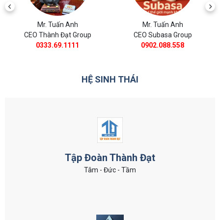
ấn Anh
Mr. Tuấn Anh
Mr. Tuấn 
Đạt Group
CEO Subasa Group
CEO BĐS Thàn
9.1111
0902.088.558
0988.11.8
HỆ SINH THÁI
Tập Đoàn Thành Đạt
Tâm - Đức - Tầm