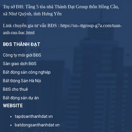
Trụ sở ĐH: Tầng 5 tòa nhà Thành Đạt Group thôn Hồng Cầu,
xã Như Quỳnh, tỉnh Hưng Yên
Link chuyên gia tư vấn BĐS :
https://xn--ttgroup-g7a.com/tuan-
anh-rau-bac.html
BĐS THÀNH ĐẠT
Công ty môi giới BĐS
Sàn giao dịch BĐS
Bất động sản công nghiệp
Bất Động Sản Hà Nội
BĐS cho thuê
Bất động sản dự án
WEBSITE
tapdoanthanhdat.vn
batdongsanthanhdat.vn