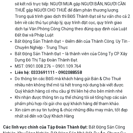
sẽ kết nối trực tiếp: NGƯỜI MUA gặp NGƯỜI BÁN, NGƯỜI CẦN
THUÊ gặp NGƯỜI CHO THUÊ để đàm phán thương lượng.
Trong quá trình giao dịch thì BĐS Thành Đạt sẽ tư vấn cho cả 2
bên về các thủ tục pháp lý, quy trình đặt cọc, quy trình giao
dịch tại Văn Phòng Công Chứng theo đúng quy định của Luật
Đất Đai và Pháp Luật
Bất Động Sản Thành Đạt – Điểm đến của Thành Công. Uy Tín -
Chuyên Nghiệp - Trung Thực
Bất Động Sản Thành Đạt – là thành viên của Công Ty CP Xây
Dựng Đô Thị Tập Đoàn Thành Đạt.
MST: 0901.008.276 – 0901.109.764
Liên hệ: 0333691111 -
0902088558
Do thông tin các BĐS mà khách hàng gửi Bán & Cho Thuê
nhiều nên không thể mô tả hết trong nội dung bài viết được.
Quý khách hàng có nhu cầu gì thì liên hệ cho bên mình nhé
Khi nhận được thông tin cụ thể chúng tôi sẽ tổng hợp các sản
phẩm phù hợp rồi gửi cho quý khách hàng để tham khảo.
Xin cảm ơn sự tin tưởng & chúc những điều may mắn, tốt đẹp
nhất sẽ đến với Quý Khách Hàng
Các lĩnh vực chính của Tập Đoàn Thành Đạt:
Bất Động Sản Công