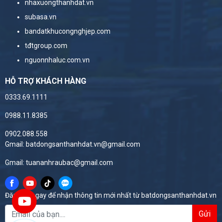
nhaxuongthanhdat.vn
subasa.vn
bandatkhucongnghjep.com
tđtgroup.com
nguonnhaluc.com.vn
HỖ TRỢ KHÁCH HÀNG
0333.69.1111
0988.11.8385
0902.088.558
Gmail: batdongsanthanhdat.vn@gmail.com
Gmail: tuananhraubac@gmail.com
Đăng ký ngay để nhận thông tin mới nhất từ batdongsanthanhdat.vn
Gửi