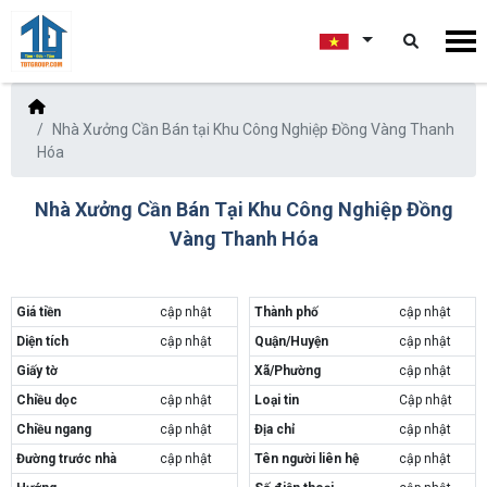
Nhà Xưởng Cần Bán tại Khu Công Nghiệp Đồng Vàng Thanh
Hóa
Nhà Xưởng Cần Bán Tại Khu Công Nghiệp Đồng
Vàng Thanh Hóa
Giá tiền
cập nhật
Thành phố
cập nhật
Diện tích
cập nhật
Quận/Huyện
cập nhật
Giấy tờ
Xã/Phường
cập nhật
Chiều dọc
cập nhật
Loại tin
Cập nhật
Chiều ngang
cập nhật
Địa chỉ
cập nhật
Đường trước nhà
cập nhật
Tên người liên hệ
cập nhật