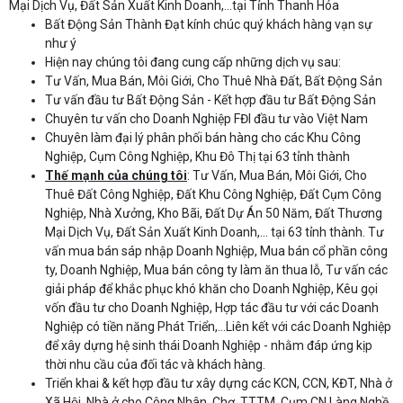
Mại Dịch Vụ, Đất Sản Xuất Kinh Doanh,...tại Tỉnh Thanh Hóa
Bất Động Sản Thành Đạt kính chúc quý khách hàng vạn sự
như ý
Hiện nay chúng tôi đang cung cấp những dịch vụ sau:
Tư Vấn, Mua Bán, Môi Giới, Cho Thuê Nhà Đất, Bất Động Sản
Tư vấn đầu tư Bất Động Sản - Kết hợp đầu tư Bất Động Sản
Chuyên tư vấn cho Doanh Nghiệp FĐI đầu tư vào Việt Nam
Chuyên làm đại lý phân phối bán hàng cho các Khu Công
Nghiệp, Cụm Công Nghiệp, Khu Đô Thị tại 63 tỉnh thành
Thế mạnh của chúng tôi
: Tư Vấn, Mua Bán, Môi Giới, Cho
Thuê Đất Công Nghiệp, Đất Khu Công Nghiệp, Đất Cụm Công
Nghiệp, Nhà Xưởng, Kho Bãi, Đất Dự Án 50 Năm, Đất Thương
Mại Dịch Vụ, Đất Sản Xuất Kinh Doanh,… tại 63 tỉnh thành. Tư
vấn mua bán sáp nhập Doanh Nghiệp, Mua bán cổ phần công
ty, Doanh Nghiệp, Mua bán công ty làm ăn thua lỗ, Tư vấn các
giải pháp để khắc phục khó khăn cho Doanh Nghiệp, Kêu gọi
vốn đầu tư cho Doanh Nghiệp, Hợp tác đầu tư với các Doanh
Nghiệp có tiền năng Phát Triển,…Liên kết với các Doanh Nghiệp
để xây dựng hệ sinh thái Doanh Nghiệp - nhằm đáp ứng kịp
thời nhu cầu của đối tác và khách hàng.
Triển khai & kết hợp đầu tư xây dựng các KCN, CCN, KĐT, Nhà ở
Xã Hội, Nhà ở cho Công Nhân, Chợ, TTTM, Cụm CN Làng Nghề,