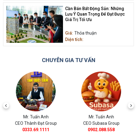
Cần Bán Bất Động Sản: Những
Lưu Ý Quan Trọng Để Đạt Được
Giá Trị Tối Ưu
Giá:
Thỏa thuận
Diện tích:
CHUYÊN GIA TƯ VẤN
Mr. Tuấn Anh
Mr. Tuấn Anh
CEO Subasa Group
CEO BĐS Thành Đạt
0902.088.558
0988.11.8385