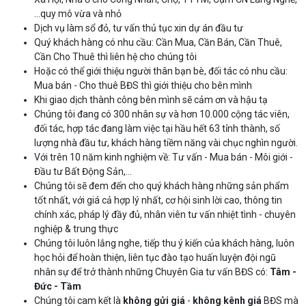
…quy mô vừa và nhỏ
Dịch vụ làm sổ đỏ, tư vấn thủ tục xin dự án đầu tư
Quý khách hàng có nhu cầu: Cần Mua, Cần Bán, Cần Thuê,
Cần Cho Thuê thì liên hệ cho chúng tôi
Hoặc có thể giới thiệu người thân bạn bè, đối tác có nhu cầu:
Mua bán - Cho thuê BĐS thì giới thiệu cho bên mình
Khi giao dịch thành công bên mình sẽ cảm ơn và hậu tạ
Chúng tôi đang có 300 nhân sự và hơn 10.000 cộng tác viên,
đối tác, hợp tác đang làm việc tại hầu hết 63 tỉnh thành, số
lượng nhà đầu tư, khách hàng tiềm năng vài chục nghìn người.
Với trên 10 năm kinh nghiệm về: Tư vấn - Mua bán - Môi giới -
Đầu tư Bất Động Sản,…
Chúng tôi sẽ đem đến cho quý khách hàng những sản phẩm
tốt nhất, với giá cả hợp lý nhất, cơ hội sinh lời cao, thông tin
chính xác, pháp lý đầy đủ, nhân viên tư vấn nhiệt tình - chuyên
nghiệp & trung thực
Chúng tôi luôn lắng nghe, tiếp thu ý kiến của khách hàng, luôn
học hỏi để hoàn thiện, liên tục đào tạo huấn luyện đội ngũ
nhân sự để trở thành những Chuyên Gia tư vấn BĐS có:
Tâm -
Đức - Tầm
Chúng tôi cam kết là
không gửi giá
-
không kênh giá
BĐS mà