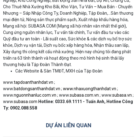
Nghiệp, Khu Công Nghiệp, Bất Động Sản Nhà Đất, Dự Án, Chung Cư,
Cho Thuê Nhà Xưởng Kho Bãi, Kho Vận, Tư Vấn – Mua Bán - Chuyển
Nhượng – Sáp Nhập Công Ty, Doanh Nghiệp, Tập Đoàn,…Sàn thương
mại điện tử, Nông sản thực phẩm sạch, Xuất nhập khẩu hàng hóa,
Mạng xã hội: SUBASA.COM (Mạng xã hội nhân văn nhất thế giới),
Cung ứng nguồn nhân lực, Tư vấn tài chính, Tư vấn đầu tư vào các
Quỹ đầu tư an toàn - Lãi suất cao, Sức khỏe & các dịch vụ bổ trợ sức
khỏe, Dịch vụ vận tải, Dịch vụ bốc xếp hàng hóa, Nhận thầu san lấp,
Xây dựng thi công kết cấu nhà xưởng. Hiện nay chúng tôi đang phát
triển ra 63 tỉnh thành và hoạt động theo mô hình hệ sinh thái lấy
thương hiệu là Tập Đoàn Thành Đạt.
Các Website & Sàn TMĐT, MXH của Tập Đoàn
www.
tapdoanthanhdat.vn
;
www.
batdongsanthanhdat.vn
;
www.nhaxuongthanhdat.vn
;
www.
nguonnhanluc.com.vn
; www.
subasa.com.vn
; www.
subasa.vn
;
www.
subasa.com
Hotline: 0333.69.1111 - Tuấn Anh, Hotline Công
Ty:
0902.088.558
DỰ ÁN LIÊN QUAN