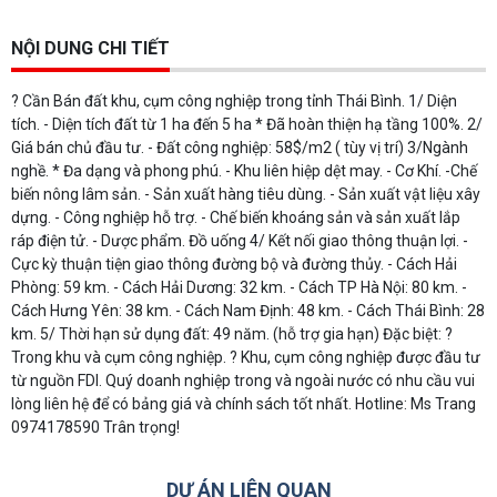
NỘI DUNG CHI TIẾT
? Cần Bán đất khu, cụm công nghiệp trong tỉnh Thái Bình. 1/ Diện
tích. - Diện tích đất từ 1 ha đến 5 ha * Đã hoàn thiện hạ tầng 100%. 2/
Giá bán chủ đầu tư. - Đất công nghiệp: 58$/m2 ( tùy vị trí) 3/Ngành
nghề. * Đa dạng và phong phú. - Khu liên hiệp dệt may. - Cơ Khí. -Chế
biến nông lâm sản. - Sản xuất hàng tiêu dùng. - Sản xuất vật liệu xây
dựng. - Công nghiệp hỗ trợ. - Chế biến khoáng sản và sản xuất lắp
ráp điện tử. - Dược phẩm. Đồ uống 4/ Kết nối giao thông thuận lợi. -
Cực kỳ thuận tiện giao thông đường bộ và đường thủy. - Cách Hải
Phòng: 59 km. - Cách Hải Dương: 32 km. - Cách TP Hà Nội: 80 km. -
Cách Hưng Yên: 38 km. - Cách Nam Định: 48 km. - Cách Thái Bình: 28
km. 5/ Thời hạn sử dụng đất: 49 năm. (hỗ trợ gia hạn) Đặc biệt: ?
Trong khu và cụm công nghiệp. ? Khu, cụm công nghiệp được đầu tư
từ nguồn FDI. Quý doanh nghiệp trong và ngoài nước có nhu cầu vui
lòng liên hệ để có bảng giá và chính sách tốt nhất. Hotline: Ms Trang
0974178590 Trân trọng!
DỰ ÁN LIÊN QUAN