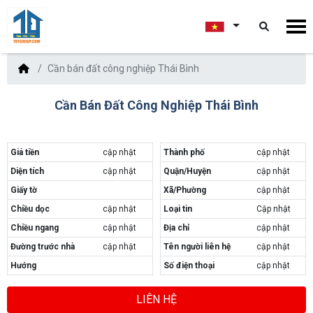
Cần bán đất công nghiệp Thái Bình
Cần Bán Đất Công Nghiệp Thái Bình
Giá tiền
cập nhật
Thành phố
cập nhật
Diện tích
cập nhật
Quận/Huyện
cập nhật
Giấy tờ
Xã/Phường
cập nhật
Chiều dọc
cập nhật
Loại tin
Cập nhật
Chiều ngang
cập nhật
Địa chỉ
cập nhật
Đường trước nhà
cập nhật
Tên người liên hệ
cập nhật
Hướng
Số điện thoại
cập nhật
LIÊN HỆ