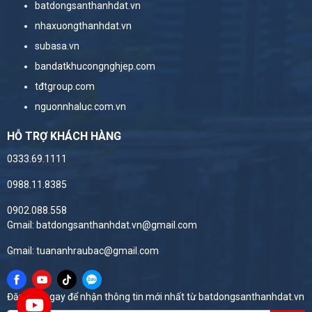
batdongsanthanhdat.vn
nhaxuongthanhdat.vn
subasa.vn
bandatkhucongnghjep.com
tđtgroup.com
nguonnhaluc.com.vn
HỖ TRỢ KHÁCH HÀNG
0333.69.1111
0988.11.8385
0902.088.558
Gmail: batdongsanthanhdat.vn@gmail.com
Gmail: tuananhraubac@gmail.com
Đăng ký ngay để nhận thông tin mới nhất từ batdongsanthanhdat.vn