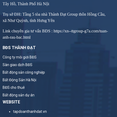
Tây Hồ, Thành Phố Hà Nội
Trụ sở ĐH: Tầng 5 tòa nhà Thành Đạt Group thôn Hồng Cầu,
xã Như Quỳnh, tỉnh Hưng Yên
Link chuyên gia tư vấn BĐS :
https://xn--ttgroup-g7a.com/tuan-
anh-rau-bac.html
BĐS THÀNH ĐẠT
Công ty môi giới BĐS
Sàn giao dịch BĐS
Bất động sản công nghiệp
Bất Động Sản Hà Nội
BĐS cho thuê
Bất động sản dự án
WEBSITE
tapdoanthanhdat.vn